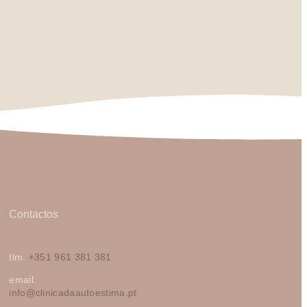
Contactos
tlm.
+351 961 381 381
email.
info@clinicadaautoestima.pt